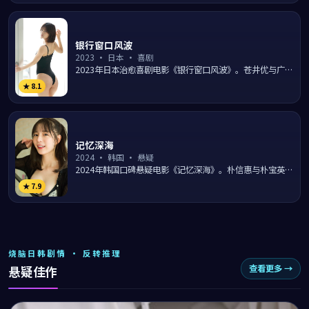
银行窗口风波
2023
·
日本
·
喜剧
2023年日本治愈喜剧电影《银行窗口风波》。苍井优与广濑
铃在冲绳碧海的日常生活里上演一出出温暖笑料，导演中村
★
8.1
义洋...
记忆深海
2024
·
韩国
·
悬疑
2024年韩国口碑悬疑电影《记忆深海》。朴信惠与朴宝英领
衔主演，导演林大雄围绕弘大街头的一桩离奇事件层层抽丝
★
7.9
剥茧...
烧脑日韩剧情 · 反转推理
查看更多 →
悬疑佳作