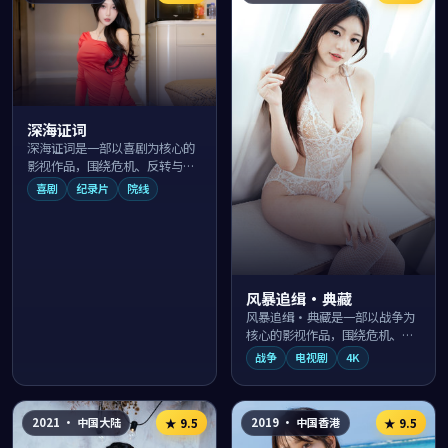
深海证词
深海证词是一部以喜剧为核心的
影视作品，围绕危机、反转与人
物成长展开，整体节奏紧凑，值
喜剧
纪录片
院线
得推荐观看。
风暴追缉·典藏
风暴追缉·典藏是一部以战争为
核心的影视作品，围绕危机、反
转与人物成长展开，整体节奏紧
战争
电视剧
4K
凑，值得推荐观看。
2021
·
中国大陆
2019
·
中国香港
★
9.5
★
9.5