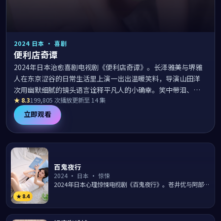
2024
日本
·
喜剧
便利店奇谭
2024年日本治愈喜剧电视剧《便利店奇谭》。长泽雅美与堺雅
人在东京涩谷的日常生活里上演一出出温暖笑料，导演山田洋
次用幽默细腻的镜头语言诠释平凡人的小确幸。笑中带泪、暖
★
8.3
199,805
次播放
更新至 14 集
意满满，是适合下饭与睡前的最佳治愈良药。
立即观看
百鬼夜行
2024
·
日本
·
惊悚
2024年日本心理惊悚电视剧《百鬼夜行》。苍井优与阿部宽
陷入一段扑朔迷离的离奇事件，导演堤幸彦通过氛围营造与
★
8.4
节奏...