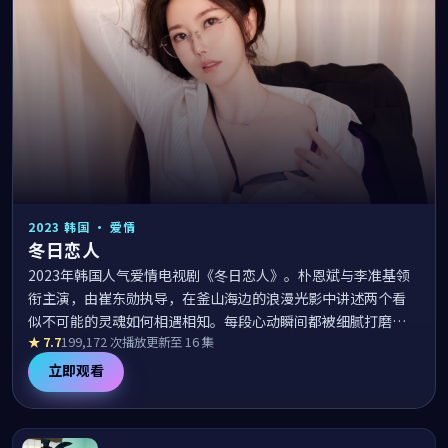
2023
韩国
·
爱情
冬日恋人
2023年韩国人气爱情电视剧《冬日恋人》。朴恩斌与李准基领
衔主演，由崔东勋执导，在釜山海边的浪漫光影中讲述两个看
似不可能的灵魂如何相遇相知。每段心动瞬间都被细腻打磨，
★
7.7
199,172
次播放
更新至 16 集
配乐唯美、台词走心，是日韩电视剧大全播放在线榜单中值得
反复回味的浪漫佳作。
立即观看