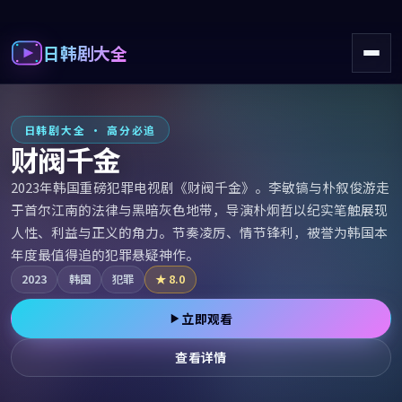
日韩剧大全
日韩电视剧大全播放在线 - 免
日韩剧大全 · 高分必追
财阀千金
2023年韩国重磅犯罪电视剧《财阀千金》。李敏镐与朴叙俊游走
于首尔江南的法律与黑暗灰色地带，导演朴炯哲以纪实笔触展现
人性、利益与正义的角力。节奏凌厉、情节锋利，被誉为韩国本
年度最值得追的犯罪悬疑神作。
2023
韩国
犯罪
★
8.0
立即观看
查看详情