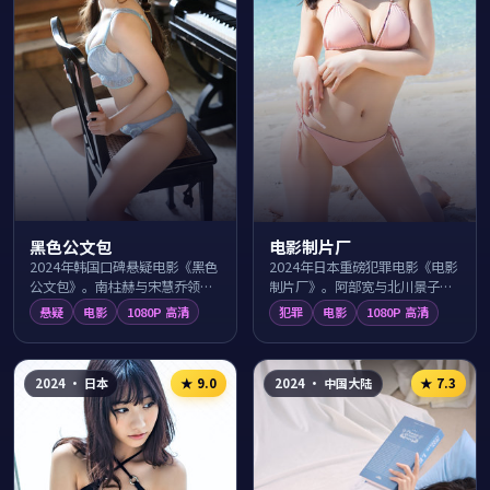
黑色公文包
电影制片厂
2024年韩国口碑悬疑电影《黑色
2024年日本重磅犯罪电影《电影
公文包》。南柱赫与宋慧乔领衔
制片厂》。阿部宽与北川景子游
主演，导演申源浩围绕弘大街头
走于东京涩谷的法律与黑暗灰色
悬疑
电影
1080P 高清
犯罪
电影
1080P 高清
的一桩离奇事件层层抽丝剥茧，
地带，导演福田雄一以纪实笔触
反转密集、烧...
展现人性、利...
2024
·
日本
2024
·
中国大陆
★
9.0
★
7.3