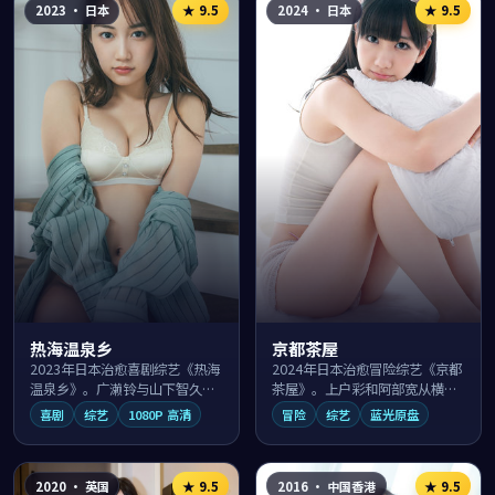
2023
·
日本
2024
·
日本
★
9.5
★
9.5
热海温泉乡
京都茶屋
2023年日本治愈喜剧综艺《热海
2024年日本治愈冒险综艺《京都
温泉乡》。广濑铃与山下智久在
茶屋》。上户彩和阿部宽从横浜
北海道雪原的日常生活里上演一
港夜启程踏上一段意想不到的旅
喜剧
综艺
1080P 高清
冒险
综艺
蓝光原盘
出出温暖笑料，导演堤幸彦用幽
程，导演山田洋次以辽阔取景与
默细腻的镜头...
温情笔触描绘...
2020
·
英国
2016
·
中国香港
★
9.5
★
9.5