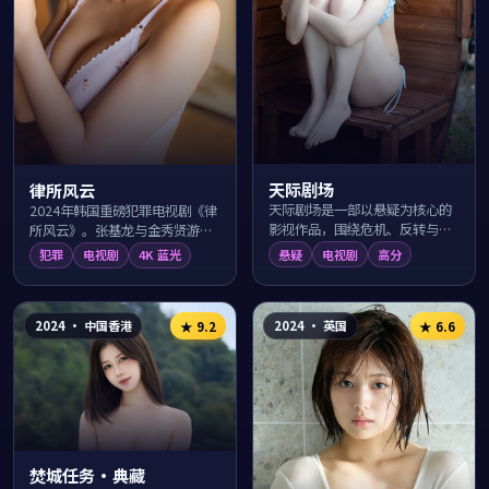
天际剧场
律所风云
天际剧场是一部以悬疑为核心的
2024年韩国重磅犯罪电视剧《律
影视作品，围绕危机、反转与人
所风云》。张基龙与金秀贤游走
物成长展开，整体节奏紧凑，值
于汉江月夜的法律与黑暗灰色地
悬疑
电视剧
高分
犯罪
电视剧
4K 蓝光
得推荐观看。
带，导演朴俊和以纪实笔触展现
人性、利益与...
2024
·
中国香港
2024
·
英国
★
9.2
★
6.6
焚城任务·典藏