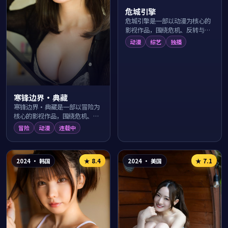
危城引擎
危城引擎是一部以动漫为核心的
影视作品，围绕危机、反转与人
物成长展开，整体节奏紧凑，值
动漫
综艺
独播
得推荐观看。
寒锋边界·典藏
寒锋边界·典藏是一部以冒险为
核心的影视作品，围绕危机、反
转与人物成长展开，整体节奏紧
冒险
动漫
连载中
凑，值得推荐观看。
2024
·
韩国
2024
·
美国
★
8.4
★
7.1