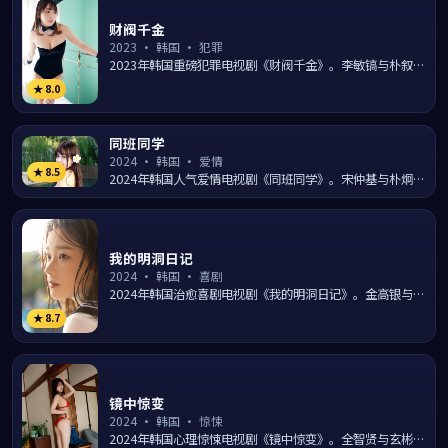
财阀千金
2023
·
韩国
·
犯罪
2023年韩国重磅犯罪电视剧《财阀千金》。李敏镐与朴叙俊
游走于首尔江南的法律与黑暗灰色地带，导演朴炯哲以纪实
★
8.0
笔触...
同班同学
2024
·
韩国
·
爱情
★
8.5
2024年韩国人气爱情电视剧《同班同学》。宋仲基与朴炯植
领衔主演，由朴俊和执导，在光化门广场的浪漫光影中讲述
两个...
我的明洞日记
2024
·
韩国
·
喜剧
2024年韩国治愈喜剧电视剧《我的明洞日记》。金高银与裴
秀智在弘大街头的日常生活里上演一出出温暖笑料，导演李
★
8.7
应福...
镜中惊变
2024
·
韩国
·
惊悚
2024年韩国心理惊悚电视剧《镜中惊变》。全智贤与玄彬陷