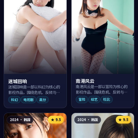
南港风云
迷城回响
南港风云是一部以冒险为核心的
迷城回响是一部以科幻为核心的
影视作品，围绕危机、反转与人
影视作品，围绕危机、反转与人
物成长展开，整体节奏紧凑，值
物成长展开，整体节奏紧凑，值
冒险
综艺
杜比
科幻
电视剧
高分
得推荐观看。
得推荐观看。
2024
·
韩国
2024
·
韩国
★
9.5
★
9.5