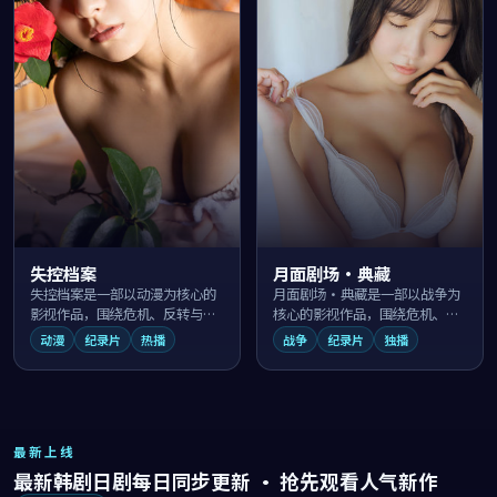
失控档案
月面剧场·典藏
失控档案是一部以动漫为核心的
月面剧场·典藏是一部以战争为
影视作品，围绕危机、反转与人
核心的影视作品，围绕危机、反
物成长展开，整体节奏紧凑，值
转与人物成长展开，整体节奏紧
动漫
纪录片
热播
战争
纪录片
独播
得推荐观看。
凑，值得推荐观看。
最新上线
最新韩剧日剧每日同步更新 · 抢先观看人气新作