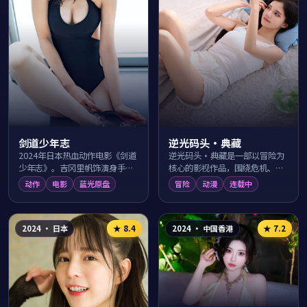
剑道少年志
逆光码头·典藏
2024年日本热血动作电影《剑道
逆光码头·典藏是一部以冒险为
少年志》。吉冈里帆饰演身手不
核心的影视作品，围绕危机、反
凡的主角，与山田凉介并肩对抗
转与人物成长展开，整体节奏紧
动作
电影
蓝光原盘
冒险
动漫
连载中
黑暗势力。导演河瀨直美以一镜
凑，值得推荐观看。
到底的凌厉打...
2024
·
日本
2024
·
中国香港
★
8.4
★
7.2