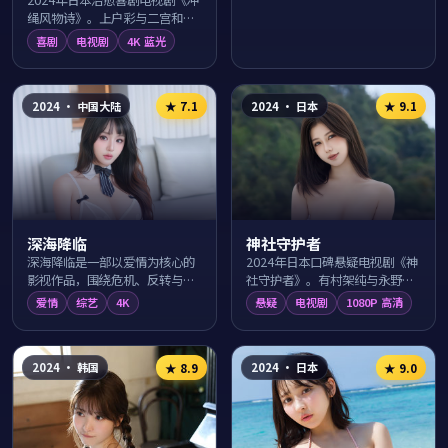
绳风物诗》。上户彩与二宫和也
在冲绳碧海的日常生活里上演一
喜剧
电视剧
4K 蓝光
出出温暖笑料，导演西谷弘用幽
默细腻的镜头...
2024
·
中国大陆
2024
·
日本
★
7.1
★
9.1
深海降临
神社守护者
深海降临是一部以爱情为核心的
2024年日本口碑悬疑电视剧《神
影视作品，围绕危机、反转与人
社守护者》。有村架纯与永野芽
物成长展开，整体节奏紧凑，值
郁领衔主演，导演是枝裕和围绕
爱情
综艺
4K
悬疑
电视剧
1080P 高清
得推荐观看。
冲绳碧海的一桩离奇事件层层抽
丝剥茧，反转...
2024
·
韩国
2024
·
日本
★
8.9
★
9.0