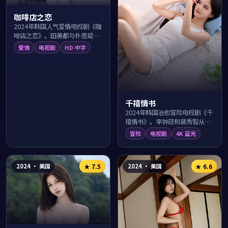
咖啡店之恋
2024年韩国人气爱情电视剧《咖
啡店之恋》。田美都与朴恩斌领
衔主演，由金成允执导，在弘大
爱情
电视剧
HD 中字
街头的浪漫光影中讲述两个看似
不可能的灵魂...
千禧情书
2024年韩国治愈冒险电视剧《千
禧情书》。李钟硕和裴秀智从釜
山海边启程踏上一段意想不到的
冒险
电视剧
4K 蓝光
旅程，导演林大雄以辽阔取景与
温情笔触描绘...
2024
·
美国
2024
·
美国
★
7.5
★
6.6