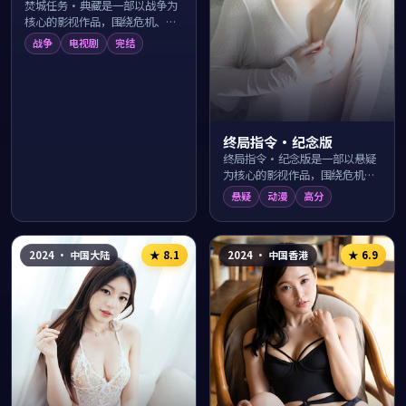
焚城任务·典藏是一部以战争为
核心的影视作品，围绕危机、反
转与人物成长展开，整体节奏紧
战争
电视剧
完结
凑，值得推荐观看。
终局指令·纪念版
终局指令·纪念版是一部以悬疑
为核心的影视作品，围绕危机、
反转与人物成长展开，整体节奏
悬疑
动漫
高分
紧凑，值得推荐观看。
2024
·
中国大陆
2024
·
中国香港
★
8.1
★
6.9