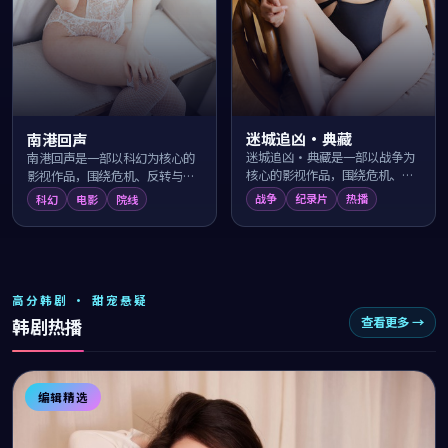
迷城追凶·典藏
南港回声
迷城追凶·典藏是一部以战争为
南港回声是一部以科幻为核心的
核心的影视作品，围绕危机、反
影视作品，围绕危机、反转与人
转与人物成长展开，整体节奏紧
物成长展开，整体节奏紧凑，值
战争
纪录片
热播
科幻
电影
院线
凑，值得推荐观看。
得推荐观看。
高分韩剧 · 甜宠悬疑
查看更多 →
韩剧热播
编辑精选