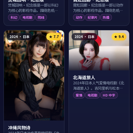
焚城回响·纪念版是一部以科幻
霓虹回廊·纪念版是一部以动作
为核心的影视作品，围绕危机、
为核心的影视作品，围绕危机、
反转与人物成长展开，整体节奏
反转与人物成长展开，整体节奏
科幻
电视剧
院线
动作
纪录片
热播
紧凑，值得推荐观看。
紧凑，值得推荐观看。
2024
·
日本
2024
·
日本
★
7.7
★
9.4
北海道旅人
2024年日本人气爱情电视剧《北
海道旅人》。吉冈里帆与松本润
领衔主演，由日向大辅执导，在
爱情
电视剧
HD 中字
京都古巷的浪漫光影中讲述两个
看似不可能的...
冲绳风物诗
2024年日本治愈喜剧电视剧《冲