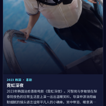
2023
韩国
·
喜剧
霓虹深夜
2023年韩国治愈喜剧电影《霓虹深夜》。河智苑与李敏镐在梨
泰院夜色的日常生活里上演一出出温暖笑料，导演申源浩用幽
默细腻的镜头语言诠释平凡人的小确幸。笑中带泪、暖意满