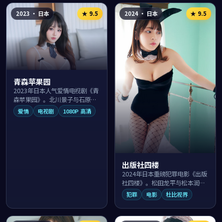
2023
·
日本
2024
·
日本
★
9.5
★
9.5
青森苹果园
2023年日本人气爱情电视剧《青
森苹果园》。北川景子与石原里
美领衔主演，由西谷弘执导，在
爱情
电视剧
1080P 高清
镰仓海岸的浪漫光影中讲述两个
看似不可能的...
出版社四楼
2024年日本重磅犯罪电影《出版
社四楼》。松田龙平与松本润游
走于横浜港夜的法律与黑暗灰色
犯罪
电影
杜比视界
地带，导演堤幸彦以纪实笔触展
现人性、利益...