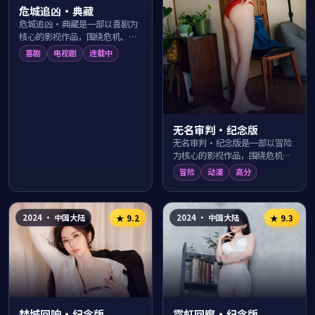
危城追凶·典藏
危城追凶·典藏是一部以喜剧为
核心的影视作品，围绕危机、反
转与人物成长展开，整体节奏紧
喜剧
电视剧
连载中
凑，值得推荐观看。
无名审判·纪念版
无名审判·纪念版是一部以冒险
为核心的影视作品，围绕危机、
反转与人物成长展开，整体节奏
冒险
动漫
高分
紧凑，值得推荐观看。
2024
·
中国大陆
2024
·
中国大陆
★
9.2
★
9.3
焚城回响·纪念版
霓虹回廊·纪念版