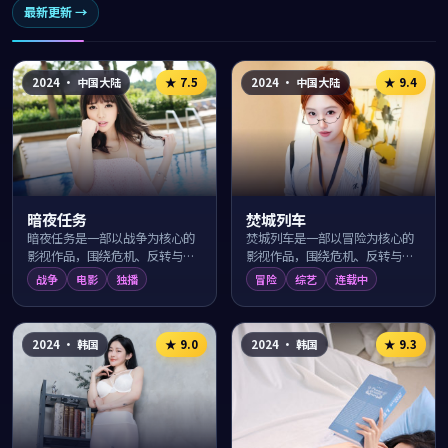
最新更新 →
2024
·
中国大陆
2024
·
中国大陆
★
7.5
★
9.4
暗夜任务
焚城列车
暗夜任务是一部以战争为核心的
焚城列车是一部以冒险为核心的
影视作品，围绕危机、反转与人
影视作品，围绕危机、反转与人
物成长展开，整体节奏紧凑，值
物成长展开，整体节奏紧凑，值
战争
电影
独播
冒险
综艺
连载中
得推荐观看。
得推荐观看。
2024
·
韩国
2024
·
韩国
★
9.0
★
9.3