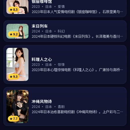
银座咖啡馆
2023
·
日本
·
爱情
★
8.3
2023年日本人气爱情电视剧《银座咖啡馆》。石原里美与松
隆子领衔主演，由日向大辅执导，在镰仓海岸的浪漫光影中
讲述...
末日列车
2024
·
日本
·
科幻
★
9.2
2024年日本硬核科幻电影《末日列车》。长泽雅美与香川照
之置身近未来世界，面对人工智能、克隆与人类伦理的多重
命题...
料理人之心
2023
·
日本
·
惊悚
2023年日本心理惊悚电影《料理人之心》。广濑铃与高桥一
生陷入一段扑朔迷离的离奇事件，导演河瀨直美通过氛围营
★
9.3
造与...
冲绳风物诗
2024
·
日本
·
喜剧
2024年日本治愈喜剧电视剧《冲绳风物诗》。上户彩与二宫
和也在冲绳碧海的日常生活里上演一出出温暖笑料，导演西
★
7.7
谷弘...