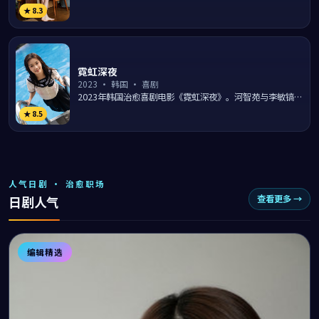
入一段扑朔迷离的离奇事件，导演金性勋通过氛围营造与节
★
8.3
奏控...
霓虹深夜
2023
·
韩国
·
喜剧
2023年韩国治愈喜剧电影《霓虹深夜》。河智苑与李敏镐在
梨泰院夜色的日常生活里上演一出出温暖笑料，导演申源浩
★
8.5
用幽...
人气日剧 · 治愈职场
查看更多 →
日剧人气
编辑精选