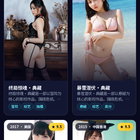
终局惊魂·典藏
暴雪潜伏·典藏
终局惊魂·典藏是一部以冒险为
暴雪潜伏·典藏是一部以悬疑为
核心的影视作品，围绕危机、反
核心的影视作品，围绕危机、反
转与人物成长展开，整体节奏紧
转与人物成长展开，整体节奏紧
冒险
综艺
独播
悬疑
综艺
高分
凑，值得推荐观看。
凑，值得推荐观看。
2017
·
美国
2015
·
中国香港
★
9.5
★
9.5